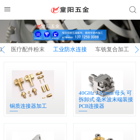
加
医疗配件粉末
工业防水连接
车铣复合加工
冶金
器
产品
40GHz 2.92mm 母头 可
拆卸式 毫米波末端装接
铜质连接器加工
PCB连接器