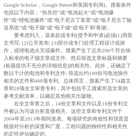
Google Scholar，Google Patent和美国专利局)。搜索条件
包括以下内容：“热失控”或“电池起火”或“电池爆
炸”或“锂电池爆炸”或“电子尼古丁装置”或“电子尼古丁输
送系统”或“电子烟”或“电子烟”或'电子'和'香烟'。
要考虑列入，该条款或专利(授予和申请)必须(1)用英
文书写; (2)公开发布; (3)部分或专门处理工程设计或操
作，或锂电池火灾或爆炸。搜索产生了总共296个符合纳
入标准的电子烟文章或文件。然后筛选文章标题和摘要
(标题提供不充分的详细信息)的相关性。此外，还确定了
数以千计的电池和专利文件; 筛选出约100份与电池操作
相关的文件和460项专利。总体而言，搜索产生了54篇文
章和28项全文审查专利，其中包括手工搜索所选文章的
参考文献清单，以确定其他相关出版物。
在全文审查之后，14份文章和文件以及16份专利文
件被认为与该分析直接相关。这些文章和专利文件于
2004年至2013年期间发表。每项研究的有效性和强度是
根据对分析的深度和广度，工程问题的独特性和相关性
的定性评估确定的。